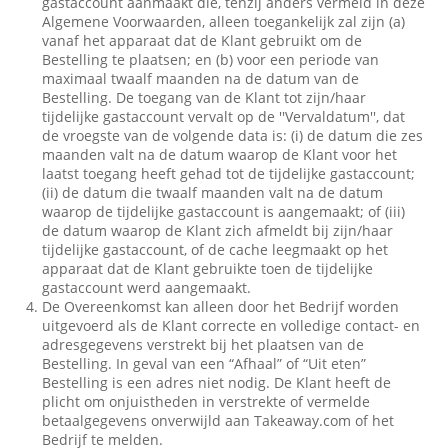
gastaccount aanmaakt die, tenzij anders vermeld in deze
Algemene Voorwaarden, alleen toegankelijk zal zijn (a)
vanaf het apparaat dat de Klant gebruikt om de
Bestelling te plaatsen; en (b) voor een periode van
maximaal twaalf maanden na de datum van de
Bestelling. De toegang van de Klant tot zijn/haar
tijdelijke gastaccount vervalt op de ''Vervaldatum'', dat
de vroegste van de volgende data is: (i) de datum die zes
maanden valt na de datum waarop de Klant voor het
laatst toegang heeft gehad tot de tijdelijke gastaccount;
(ii) de datum die twaalf maanden valt na de datum
waarop de tijdelijke gastaccount is aangemaakt; of (iii)
de datum waarop de Klant zich afmeldt bij zijn/haar
tijdelijke gastaccount, of de cache leegmaakt op het
apparaat dat de Klant gebruikte toen de tijdelijke
gastaccount werd aangemaakt.
De Overeenkomst kan alleen door het Bedrijf worden
uitgevoerd als de Klant correcte en volledige contact- en
adresgegevens verstrekt bij het plaatsen van de
Bestelling. In geval van een “Afhaal” of “Uit eten”
Bestelling is een adres niet nodig. De Klant heeft de
plicht om onjuistheden in verstrekte of vermelde
betaalgegevens onverwijld aan Takeaway.com of het
Bedrijf te melden.