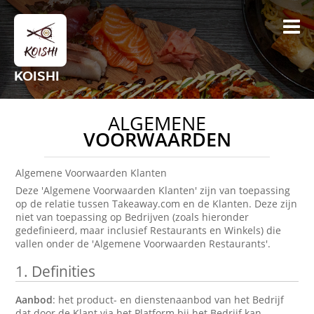
KOISHI
ALGEMENE
VOORWAARDEN
Algemene Voorwaarden Klanten
Deze 'Algemene Voorwaarden Klanten' zijn van toepassing
op de relatie tussen Takeaway.com en de Klanten. Deze zijn
niet van toepassing op Bedrijven (zoals hieronder
gedefinieerd, maar inclusief Restaurants en Winkels) die
vallen onder de 'Algemene Voorwaarden Restaurants'.
1.
Definities
Aanbod
: het product- en dienstenaanbod van het Bedrijf
dat door de Klant via het Platform bij het Bedrijf kan