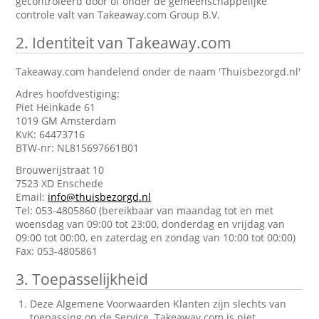
gecontroleerd door of onder de gemeenschappelijke
controle valt van Takeaway.com Group B.V.
2.
Identiteit van Takeaway.com
Takeaway.com handelend onder de naam 'Thuisbezorgd.nl'
Adres hoofdvestiging:
Piet Heinkade 61
1019 GM Amsterdam
KvK: 64473716
BTW-nr: NL815697661B01
Brouwerijstraat 10
7523 XD Enschede
Email:
info@thuisbezorgd.nl
Tel: 053-4805860 (bereikbaar van maandag tot en met
woensdag van 09:00 tot 23:00, donderdag en vrijdag van
09:00 tot 00:00, en zaterdag en zondag van 10:00 tot 00:00)
Fax: 053-4805861
3.
Toepasselijkheid
Deze Algemene Voorwaarden Klanten zijn slechts van
toepassing op de Service. Takeaway.com is niet