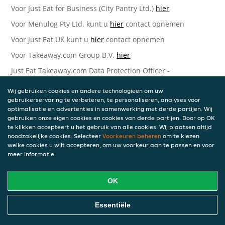
Voor Just Eat for Business (City Pantry Ltd.)
hier
Voor Menulog Pty Ltd. kunt u
hier
contact opnemen
Voor Just Eat UK kunt u
hier
contact opnemen
Voor Takeaway.com Group B.V.
hier
Just Eat Takeaway.com Data Protection Officer -
Takeaway.com Group B.V.
Wij gebruiken cookies en andere technologieën om uw
Piet Heinkade 61
gebruikerservaring te verbeteren, te personaliseren, analyses voor
1019 GM Amsterdam
optimalisatie en advertenties in samenwerking met derde partijen. Wij
Nederland
gebruiken onze eigen cookies en cookies van derde partijen. Door op OK
te klikken accepteert u het gebruik van alle cookies. Wij plaatsen altijd
Bijgewerkte versies van deze
noodzakelijke cookies. Selecteer
Voorkeuren beheren
om te kiezen
welke cookies u wilt accepteren, om uw voorkeur aan te passen en voor
Privacyverklaring
meer informatie.
Wij kunnen deze Verklaring van tijd tot tijd bijwerken als
OK
reactie op veranderende juridische, technische of zakelijke
ontwikkelingen. Wanneer wij onze Privacyverklaring
bijwerken, zullen wij passende maatregelen nemen om u
Essentiële
op de hoogte te brengen, in overeenstemming met het
belang van de wijzigingen die wij aanbrengen. Wanneer de