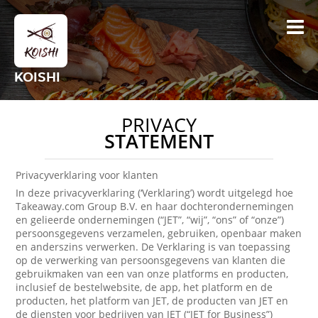
KOISHI
PRIVACY
STATEMENT
Privacyverklaring voor klanten
In deze privacyverklaring (‘Verklaring’) wordt uitgelegd hoe
Takeaway.com Group B.V. en haar dochterondernemingen
en gelieerde ondernemingen (“JET”, “wij”, “ons” of “onze”)
persoonsgegevens verzamelen, gebruiken, openbaar maken
en anderszins verwerken. De Verklaring is van toepassing
op de verwerking van persoonsgegevens van klanten die
gebruikmaken van een van onze platforms en producten,
inclusief de bestelwebsite, de app, het platform en de
producten, het platform van JET, de producten van JET en
de diensten voor bedrijven van JET (“JET for Business”)